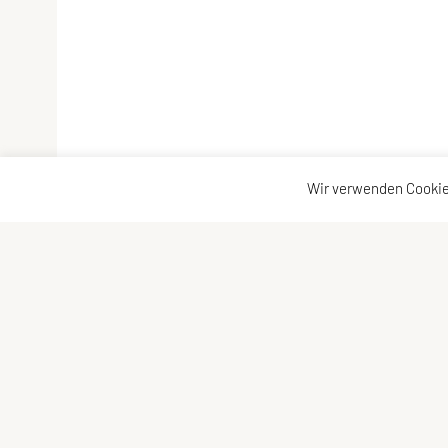
Wir verwenden Cookie
NOVO CAPOEIRA
Kontaktadress
General-Keyes-Straße 10/5,
Kontakt
5020 Salzburg
Vorstand
Österreich
Tel: +43 664 162 36 46