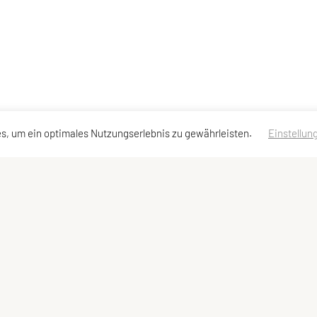
s, um ein optimales Nutzungserlebnis zu gewährleisten.
Einstellun
en
Schnellzugriff
Meta
Kursangebot
Impressum
News
Datenschutzerklärung
Team
Sitemap