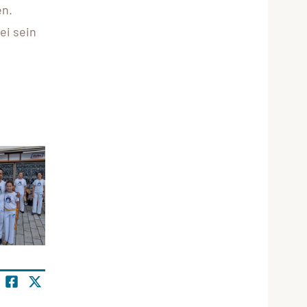
en.
ei sein