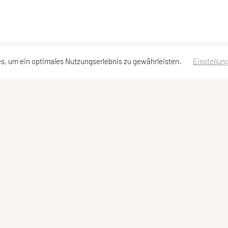
s, um ein optimales Nutzungserlebnis zu gewährleisten.
Einstellun
en
Schnellzugriff
Meta
Kursangebot
Impressum
News
Datenschutzerklärung
Team
Sitemap