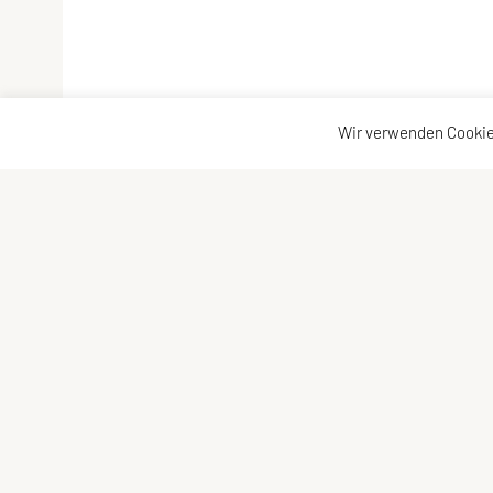
Wir verwenden Cookie
NOVO CAPOEIRA
Kontaktadress
General-Keyes-Straße 10/5,
Kontakt
5020 Salzburg
Vorstand
Österreich
Tel: +43 664 162 36 46
E-Mail:
info@novocapoeira.at